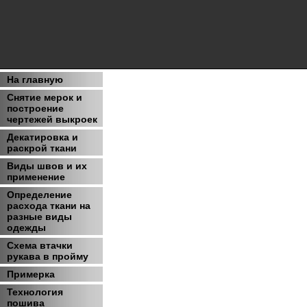
На главную
Снятие мерок и
построение
чертежей выкроек
Декатировка и
раскрой ткани
Виды швов и их
применение
Определение
расхода ткани на
разные виды
одежды
Схема втачки
рукава в пройму
Примерка
Технология
пошива