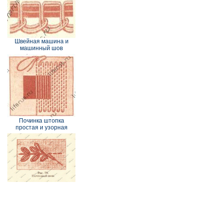
Швейная машина и
машинный шов
Починка штопка
простая и узорная