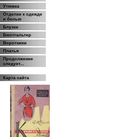
Утюжка
Отделки к одежде
и белью
Блузки
Бюстгальтер
Воротники
Платья
Продолжение
следует...
Карта сайта